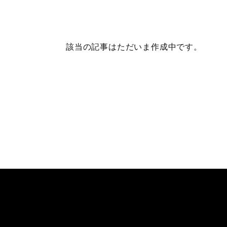
コンサルタント
セミ
該当の記事はただいま作成中です。
翻訳
企業
品質改善・トラブルシュート
その